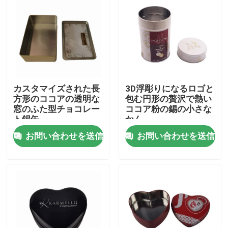
わたしたち に つい て
工場 ツアー
カスタマイズされた長
3D浮彫りになるロゴと
品質管理
方形のココアの透明な
包む円形の贅沢で熱い
窓のふた型チョコレー
ココア粉の錫の小さな
ト錫缶
かん
連絡 ください
お問い合わせを送信
お問い合わせを送信
引金 を 求め て ください
ビスケットの缶
キャンデーの缶