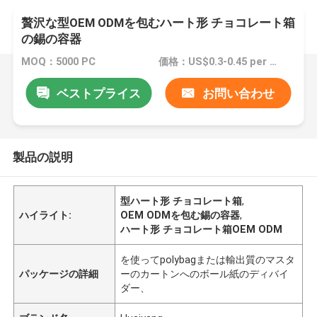
贅沢な型OEM ODMを包むハート形 チョコレート箱
の錫の容器
MOQ：5000 PC
価格：US$0.3-0.45 per piece
ベストプライス
お問い合わせ
製品の説明
型ハート形 チョコレート箱
,
ハイライト:
OEM ODMを包む錫の容器
,
ハート形 チョコレート箱OEM ODM
を使ってpolybagまたは輸出質のマスタ
パッケージの詳細
ーのカートンへのボール紙のディバイ
ダー、