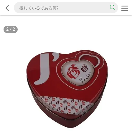
2
/
2