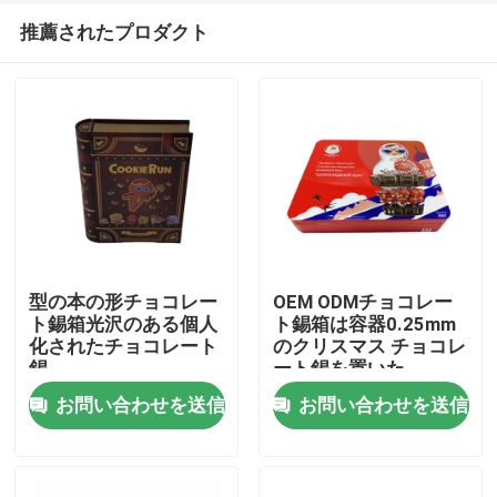
推薦されたプロダクト
型の本の形チョコレー
OEM ODMチョコレー
ト錫箱光沢のある個人
ト錫箱は容器0.25mm
化されたチョコレート
のクリスマス チョコレ
家へ
錫
ート錫を置いた
お問い合わせを送信
お問い合わせを送信
製品
動画