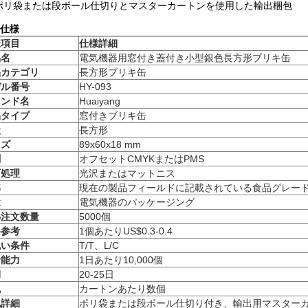
ポリ袋または段ボール仕切りとマスターカートンを使用した輸出梱包
仕様
様項目
仕様詳細
品名
電気機器用窓付き蓋付き小型銀色長方形ブリキ缶
品カテゴリ
長方形ブリキ缶
デル番号
HY-093
ランド名
Huaiyang
品タイプ
窓付きブリキ缶
状
長方形
イズ
89x60x18 mm
刷
オフセットCMYKまたはPMS
面処理
光沢またはマットニス
準
現在の製品フィールドに記載されている食品グレー
途
電気機器のパッケージング
小注文数量
5000個
格参考
1個あたりUS$0.3-0.4
払い条件
T/T、L/C
給能力
1日あたり10,000個
期
20-25日
包
カートンあたり数個
包詳細
ポリ袋または段ボール仕切り付き、輸出用マスター