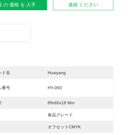
 の 価格 を 入手 する
連絡 ください
ンド名
Huaiyang
ル番号
HY-093
:
89x60x18 Mm
食品グレード
オフセットCMYK