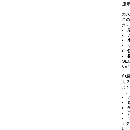
原
カス
この
タマ
OE
めに
印刷
カス
ます
す。
アク
い。