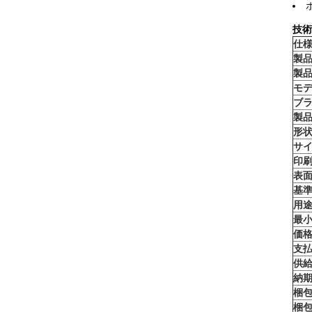
技術
仕
製
製
モ
ブ
製
形
サ
印
表
基
用
最
価
支
供
納
梱
梱