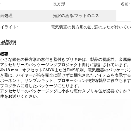
:
長方形
名前:
面処理:
光沢のある/マットのニス
イライト:
電気装置の長方形の缶
, 
窓のふたが付いて
製品説明
概要
小さな銀色の長方形の窓付き蓋付きブリキ缶は、製品の視認性、金属保
アクセサリーのパッケージングプロジェクト向けに設計されています。現
x60x18 mm、オフセットCMYKまたはPMS印刷、電気機器のパッケ
き蓋は、バイヤーが箱を完全に開けずに梱包されたアイテムを表示する
ポーネント、サンプルキット、プロモーション用技術製品に役立ちます
プログラムに適したパッケージになります。
アクセサリーのパッケージングに小さな窓付きブリキ缶が必要ですか？
件をお送りください。