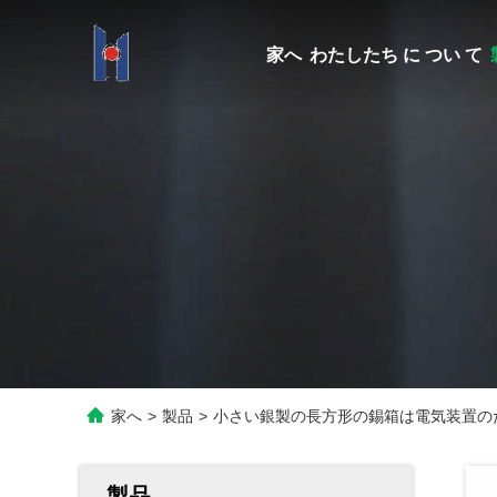
家へ
わたしたち に つい て
家へ
>
製品
>
小さい銀製の長方形の錫箱は電気装置の
製品