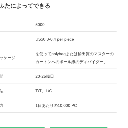
ふたによってできる
5000
US$0.3-0.4 per piece
を使ってpolybagまたは輸出質のマスターの
ッケージ:
カートンへのボール紙のディバイダー、
間:
20-25幾日
法:
T/T、L/C
力:
1日あたりの10,000 PC