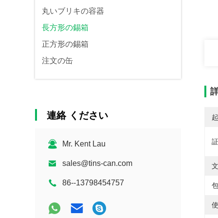
丸いブリキの容器
長方形の錫箱
正方形の錫箱
注文の缶
連絡 ください
Mr. Kent Lau
sales@tins-can.com
86--13798454757
包
使