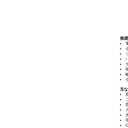
推奨
主な