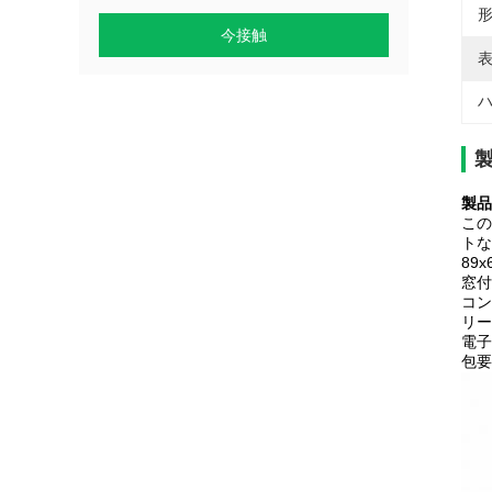
形
今接触
表
ハ
製品
この
トな
89
窓付
コン
リー
電子
包要