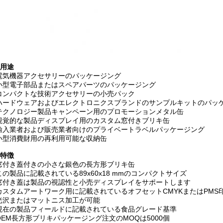
用途
電気機器アクセサリーのパッケージング
小型電子部品またはスペアパーツのパッケージング
コンパクトな技術アクセサリーの小売パック
ハードウェアおよびエレクトロニクスブランドのサンプルキットのパッ
テクノロジー製品キャンペーン用のプロモーションメタル缶
視覚的な製品ディスプレイ用のカスタム窓付きブリキ缶
輸入業者および販売業者向けのプライベートラベルパッケージング
小型消費財用の再利用可能な収納缶
特徴
窓付き蓋付きの小さな銀色の長方形ブリキ缶
この製品に記載されている89x60x18 mmのコンパクトサイズ
窓付き蓋は製品の視認性と小売ディスプレイをサポートします
カスタムアートワーク用に記載されているオフセットCMYKまたはPMS
光沢またはマットニス加工が可能
現在の製品フィールドに記載されている食品グレード基準
OEM長方形ブリキパッケージング注文のMOQは5000個