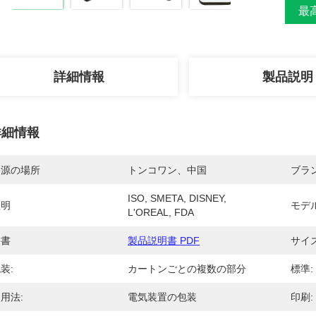
最高
詳細情報
製品説明
詳細情報
起源の場所
トンコワン、中国
ブラ
ISO, SMETA, DISNEY, 
証明
モデ
L'OREAL, FDA
文書
製品説明書 PDF
サイズ
装:
カートンごとの複数の部分
標準:
用法:
電気装置の包装
印刷: