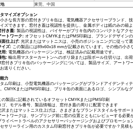
産地
東莞、中国
タマイズオプション
小さな長方形の窓付きブリキ缶は、電気機器アクセサリーブランド、技
イズできます。窓付き蓋は視認性を提供し、金属ボディは紙のみの箱よ
窓付き蓋:
製品の視認性は、バイヤーがブリキ缶内のコンパクトなアクセ
アートワーク:
オフセットCMYKまたはPMS印刷は、ブランドデザイン
表面仕上げ:
光沢またはマットニスは、小売のポジショニングに従って選
サイズ:
この製品には89x60x18 mmが記載されています。その他の
使用:
電気機器のパッケージングは、検証済みの記載用途です。
梱包:
輸出用マスターカートンへのポリ袋または段ボール仕切りは、出荷
M窓付きブリキ缶のパッケージングについては、製品サイズ、アートワ
お送りください。
能力
タム印刷は、小型電気機器のパッケージングがブランドアイデンティテ
。CMYKまたはPMS印刷は、ブリキ缶の表面にあるロゴ、シンプルな
この製品に記載されているオフセットCMYKまたはPMS印刷
ロゴ、モデル番号、製品情報は、窓付き蓋の周りに配置できます
光沢またはマットニス仕上げは、さまざまなブランドスタイルをサポー
アートワークは、サンプリング前に窓の位置とともにレビューする必要
プライベートラベルのアクセサリーパッケージングおよびプロモーショ
セサリーライン用のカスタム印刷窓付きブリキ缶が必要ですか？見積も