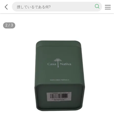
2
/
3