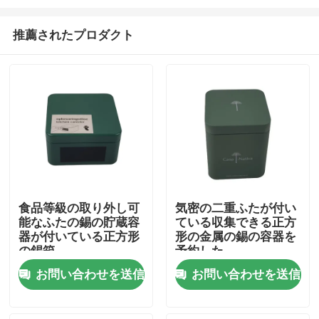
推薦されたプロダクト
食品等級の取り外し可
気密の二重ふたが付い
能なふたの錫の貯蔵容
ている収集できる正方
家へ
器が付いている正方形
形の金属の錫の容器を
の錫箱
予約した
製品
お問い合わせを送信
お問い合わせを送信
動画