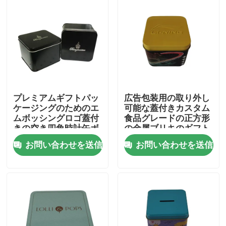
わたしたち に つい て
工場 ツアー
品質管理
プレミアムギフトパッ
広告包装用の取り外し
ケージングのためのエ
可能な蓋付きカスタム
ムボッシングロゴ蓋付
食品グレードの正方形
連絡 ください
きの空き四角時計缶ボ
の金属ブリキのギフト
ックス ISO SMETA
ボックス
お問い合わせを送信
お問い合わせを送信
引金 を 求め て ください
ビスケットの缶
キャンデーの缶