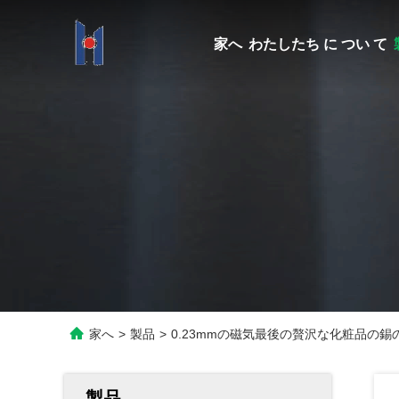
家へ
わたしたち に つい て
家へ
>
製品
>
0.23mmの磁気最後の贅沢な化粧品の
製品