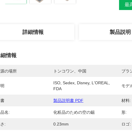
最高
詳細情報
製品説明
詳細情報
起源の場所
トンコワン、中国
ブラ
ISO, Sedex, Disney, L'OREAL, 
証明
モデ
FDA
文書
製品説明書 PDF
材料:
品名:
化粧品のための空の錫
形:
さ:
0.23mm
ロゴ: