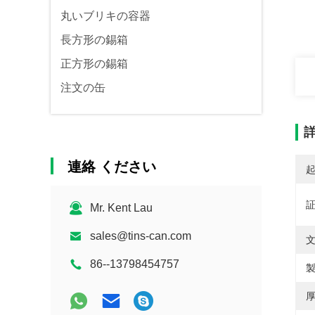
丸いブリキの容器
長方形の錫箱
正方形の錫箱
注文の缶
連絡 ください
Mr. Kent Lau
sales@tins-can.com
86--13798454757
製
厚