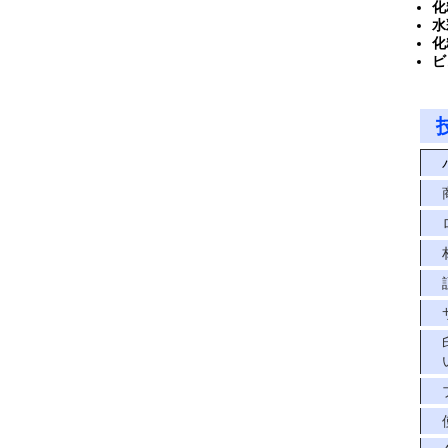
化
水
化
ビ