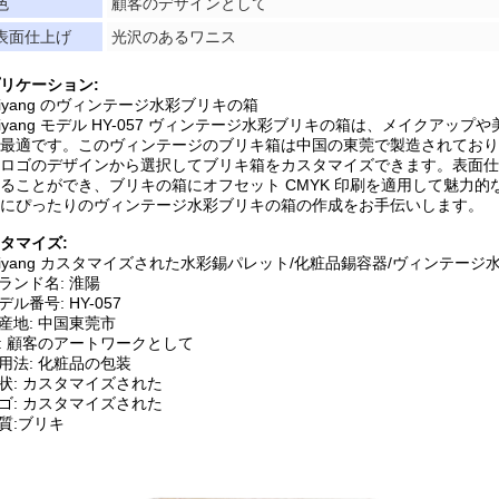
色
顧客のデザインとして
表面仕上げ
光沢のあるワニス
リケーション:
aiyang のヴィンテージ水彩ブリキの箱
aiyang モデル HY-057 ヴィンテージ水彩ブリキの箱は、メイク
最適です。このヴィンテージのブリキ箱は中国の東莞で製造されており、
ロゴのデザインから選択してブリキ箱をカスタマイズできます。表面仕
ることができ、ブリキの箱にオフセット CMYK 印刷を適用して魅力的な
にぴったりのヴィンテージ水彩ブリキの箱の作成をお手伝いします。
タマイズ:
aiyang カスタマイズされた水彩錫パレット/化粧品錫容器/ヴィンテージ
ランド名: 淮陽
デル番号: HY-057
産地: 中国東莞市
: 顧客のアートワークとして
用法: 化粧品の包装
状: カスタマイズされた
ゴ: カスタマイズされた
質:ブリキ