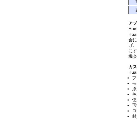
アプ
Hu
Hu
会に
げ、
にす
機会
カス
Hu
ブ
モ
原
色
使
形
ロ
材