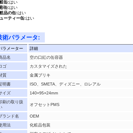
粧缶:
はい
彩缶:
はい
粧品の缶:
はい
ューティー缶:
はい
技術パラメータ:
パラメーター
詳細
商品名
空の口紅の缶容器
ロゴ
カスタマイズされた
材質
金属ブリキ
証明書
ISO、SMETA、ディズニー、ロレアル
サイズ
140×95×24mm
印刷の取り扱
オフセットPMS
い
ブランド名
OEM
使用法
化粧品包装