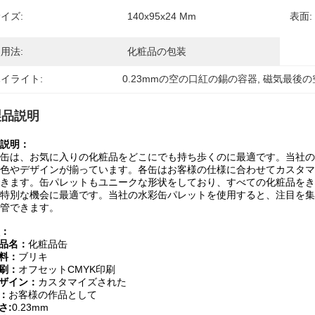
イズ:
140x95x24 Mm
表面:
用法:
化粧品の包装
イライト:
0.23mmの空の口紅の錫の容器
, 
磁気最後の
製品説明
説明：
缶は、お気に入りの化粧品をどこにでも持ち歩くのに最適です。当社の
色やデザインが揃っています。各缶はお客様の仕様に合わせてカスタマ
きます。缶パレットもユニークな形状をしており、すべての化粧品をき
特別な機会に最適です。当社の水彩缶パレットを使用すると、注目を集
管できます。
：
品名：
化粧品缶
料：
ブリキ
刷：
オフセットCMYK印刷
ザイン：
カスタマイズされた
：
お客様の作品として
さ:
0.23mm