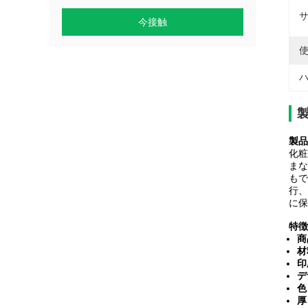
サ
今接触
使
ハ
製品
化粧
まな
もで
行、
に保
特徴
商
材
印
デ
色
厚