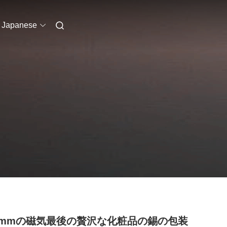
Japanese
23mmの磁気最後の贅沢な化粧品の錫の包装