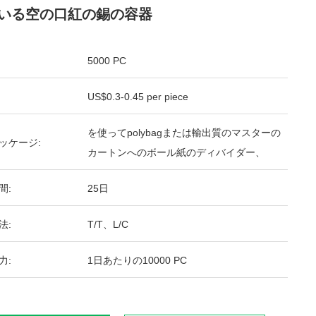
いる空の口紅の錫の容器
5000 PC
US$0.3-0.45 per piece
を使ってpolybagまたは輸出質のマスターの
ッケージ:
カートンへのボール紙のディバイダー、
間:
25日
法:
T/T、L/C
力:
1日あたりの10000 PC