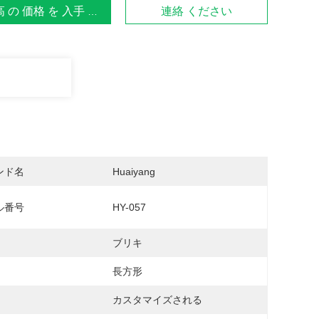
 の 価格 を 入手 する
連絡 ください
ンド名
Huaiyang
ル番号
HY-057
ブリキ
長方形
カスタマイズされる