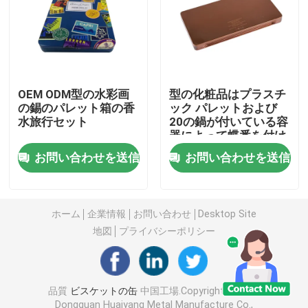
蝋燭の缶
チョコレート錫箱
OEM ODM型の水彩画
型の化粧品はプラスチ
の錫のパレット箱の香
ック パレットおよび
水旅行セット
20の鍋が付いている容
バルク クリスマスの錫
器によって蝶番を付け
られる錫箱を錫メッキ
お問い合わせを送信
お問い合わせを送信
する
茶筒の錫
金属のコーヒー錫
ホーム
企業情報
お問い合わせ
Desktop Site
地図
プライバシーポリシー
空のクッキーの錫
品質
ビスケットの缶
中国工場.Copyright © 2026
食品保存缶
Dongguan Huaiyang Metal Manufacture Co.,