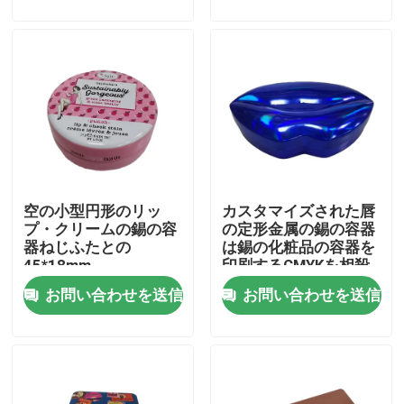
わたしたち に つい て
工場 ツアー
品質管理
空の小型円形のリッ
カスタマイズされた唇
連絡 ください
プ・クリームの錫の容
の定形金属の錫の容器
器ねじふたとの
は錫の化粧品の容器を
45*18mm
印刷するCMYKを相殺
引金 を 求め て ください
した
お問い合わせを送信
お問い合わせを送信
ビスケットの缶
キャンデーの缶