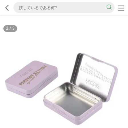
2
/
3