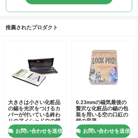
推薦されたプロダクト
家へ
大きさは小さい化粧品
0.23mmの磁気最後の
の錫を光沢をつけるカ
贅沢な化粧品の錫の包
バーが付いている終わ
装を用いる空の口紅の
製品
りのアイシャドウの錫
錫の容器
にカスタマイズした
お問い合わせを送信
お問い合わせを送信
動画